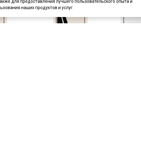
также для предоставления лучшего пользовательского опыта и
ьзования наших продуктов и услуг.
цена
от 44 399 ₽
цена
от 48 4
комплект от 44 399 ₽
комплект от 
ойкая дверь
Маятниковая влагостойкая дверь
Маятниковая
кремовая глухая WOMAN
двустворчат
Под заказ
Под заказ
Артикул:
5214
Артикул:
521
Материал:
ПВХ
Материал:
П
ь
Купить