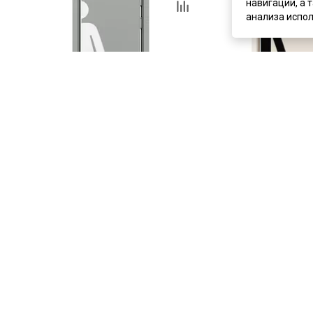
навигации, а 
анализа испол
цена
от 44 399 ₽
цена
от 44 399 ₽
комплект от 44 399 ₽
комплект от 44 399 ₽
Маятниковая влагостойкая дверь
Маятниковая влагост
серая глухая WOMAN
кремовая глухая MAN
Под заказ
Под заказ
Артикул:
5212
Артикул:
5213
Материал:
ПВХ
Материал:
ПВХ
Купить
Купит