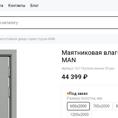
та
Контакты
Блог
агостойкая дверь серая глухая MAN
Маятниковая влаг
MAN
Артикул:
5211
Купили менее 20 раз
44 399 ₽
Под заказ
Размер полотна, мм
600х2000
700х2000
8
1200х2000