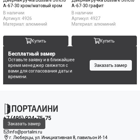
Uberture
A-67-30 хром/матовый хром
A-67-30 графит
Акма
В наличии
В наличии
АСД
Артикул:
4926
Артикул:
4927
Дворецкий
Материал:
алюминий
Материал:
алюминий
ЗАО ПО Одинцово
Оникс
Купить
Купить
Ока
Пожметком
Бесплатный замер
Оставьте заявку и в ближайшее
Текона
время менеджер свяжется с
Заказать замер
Шейл Дорс
вами для согласования даты и
Юркас
времени.
+7 (495) 924-75-75
Заказать замер
info@portalini.ru
г. Люберцы,
ул.
Инициативная
8
, павильон И-14