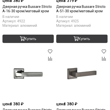
цена
1 380 ₽
цена
1 319 ₽
Komfort Doors
Дверная ручка Bussare Stricto
Дверная ручка Bussare Stricto
Legend
A-16-30 хром/матовый хром
A-51-30 хром/матовый хром
Luxor
В наличии
В наличии
Артикул:
4922
Артикул:
4925
Milyana
Материал:
алюминий
Материал:
алюминий
Morelli
Ofram
Купить
Купить
Optima Porte
Porta Di Parma
Portalini
Porte Vista
Portika
Poseidon
Profilo Porte
Regi Doors
Staller
STR
VFD
цена
1 380 ₽
цена
1 380 ₽
Velldoris
Дверная ручка Bussare Stricto
Дверная ручка Bussare Stricto