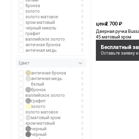
белый
0
бронза
0
золото
0
золото матовое
0
хром матовый
0
цена
2 700 ₽
чёрный никель
0
Дверная ручка Bussa
графит
0
45 матовый хром
валлийское золото
0
античная бронза
0
Бесплатный за
античная медь
0
Оставьте заявку 
Цвет
античная бронза
0
античная медь
0
белый
0
бронза
0
валлийское золото
0
графит
0
золото
0
золото матовое
0
матовый хром
0
хром матовый
0
черный
0
чёрный
0