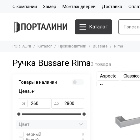
О компании
Замер
Монтаж дверей
Доставка
Опла
Каталог
PORTALINI
Каталог
Производители
Bussare
Rima
Ручка Bussare Rima
Aspecto
Classico
Товары в наличии
Цена, ₽
от
до
Цвет
черный
0