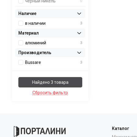
чёрный никель
0
Наличие
в наличии
3
Материал
алюминий
3
Производитель
Bussare
3
Найдено 3 товара
Сбросить фильтр
Каталог