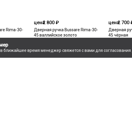
цена
2 800 ₽
цена
2 700 
re Rima-30-
Дверная ручка Bussare Rima-30-
Дверная ру
45 валлийское золото
45 чёрная
мер
и в ближайшее время менеджер свяжется с вами для согласования 