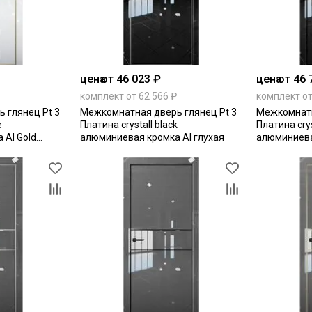
цена
от 46 023 ₽
цена
от 46 
комплект от 62 566 ₽
комплект от
 глянец Pt 3
Межкомнатная дверь глянец Pt 3
Межкомнатн
e
Платина crystall black
Платина crys
 Al Gold
алюминиевая кромка Al глухая
алюминиева
Edition глух