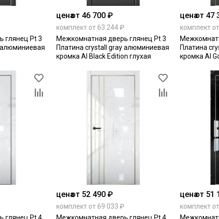
цена
от 46 700 ₽
цена
от 47 
комплект от 63 244 ₽
комплект от
 глянец Pt 3
Межкомнатная дверь глянец Pt 3
Межкомнатн
ay алюминиевая
Платина crystall gray алюминиевая
Платина cry
кромка Al Black Edition глухая
кромка Al Go
цена
от 52 490 ₽
цена
от 51 
комплект от 69 033 ₽
комплект от
 глянец Pt 4
Межкомнатная дверь глянец Pt 4
Межкомнатн