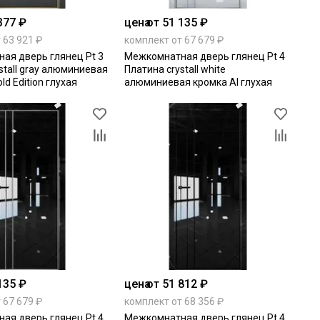
377 ₽
цена
от 51 135 ₽
 63 921 ₽
комплект от 67 679 ₽
ая дверь глянец Pt 3
Межкомнатная дверь глянец Pt 4
stall gray алюминиевая
Платина crystall white
ld Edition глухая
алюминиевая кромка Al глухая
135 ₽
цена
от 51 812 ₽
 67 679 ₽
комплект от 68 356 ₽
ая дверь глянец Pt 4
Межкомнатная дверь глянец Pt 4