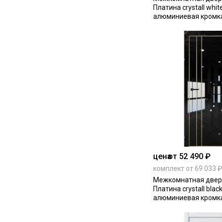
Платина crystall whit
алюминиевая кромка 
Edition глухая
цена
от 52 490 ₽
комплект от 69 033 ₽
Межкомнатная дверь
Платина crystall blac
алюминиевая кромка
Edition глухая