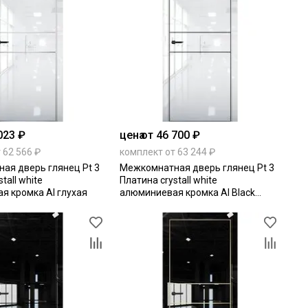
023 ₽
цена
от 46 700 ₽
 62 566 ₽
комплект от 63 244 ₽
ая дверь глянец Pt 3
Межкомнатная дверь глянец Pt 3
tall white
Платина crystall white
я кромка Al глухая
алюминиевая кромка Al Black
Edition глухая