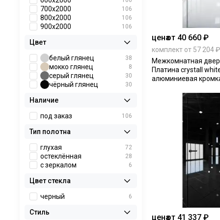
600х2000
106
700х2000
106
800х2000
106
900х2000
106
цена
от 40 660 ₽
Цвет
комплект от 57 204 ₽
белый глянец
38
Межкомнатная дверь
мокко глянец
8
Платина crystall whit
серый глянец
30
алюминиевая кромка
чёрный глянец
30
Наличие
под заказ
106
Тип полотна
глухая
72
остеклённая
28
с зеркалом
6
Цвет стекла
черный
6
Стиль
цена
от 41 337 ₽