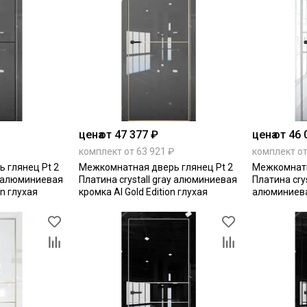
цена
от 47 377 ₽
цена
от 46 
комплект от 63 921 ₽
комплект от
 глянец Pt 2
Межкомнатная дверь глянец Pt 2
Межкомнатн
ay алюминиевая
Платина crystall gray алюминиевая
Платина crys
on глухая
кромка Al Gold Edition глухая
алюминиева