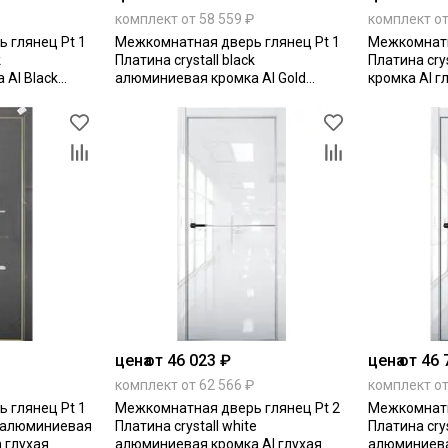
комплект от 58 559 ₽
комплект от
 глянец Pt 1
Межкомнатная дверь глянец Pt 1
Межкомнатн
k
Платина crystall black
Платина cry
Al Black
алюминиевая кромка Al Gold
кромка Al г
Edition глухая
цена
от 46 023 ₽
цена
от 46 
комплект от 62 566 ₽
комплект от
 глянец Pt 1
Межкомнатная дверь глянец Pt 2
Межкомнатн
ay алюминиевая
Платина crystall white
Платина crys
n глухая
алюминиевая кромка Al глухая
алюминиева