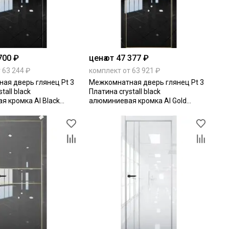
700 ₽
цена
от 47 377 ₽
 63 244 ₽
комплект от 63 921 ₽
ая дверь глянец Pt 3
Межкомнатная дверь глянец Pt 3
tall black
Платина crystall black
я кромка Al Black
алюминиевая кромка Al Gold
ая
Edition глухая