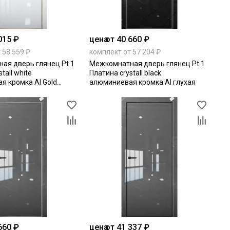
015 ₽
цена
от 40 660 ₽
 58 559 ₽
комплект от 57 204 ₽
ая дверь глянец Pt 1
Межкомнатная дверь глянец Pt 1
tall white
Платина crystall black
я кромка Al Gold
алюминиевая кромка Al глухая
ая
660 ₽
цена
от 41 337 ₽