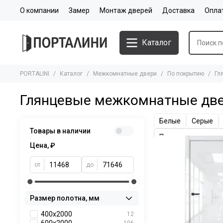
О компании
Замер
Монтаж дверей
Доставка
Опла
Каталог
PORTALINI
Каталог
Межкомнатные двери
По покрытию
Гл
Глянцевые межкомнатные дв
Белые
Серые
Товары в наличии
Цена, ₽
от
до
Размер полотна, мм
400x2000
12