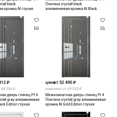
tall black
Платина crystall black
я кромка Al глухая
алюминиевая кромка Al Black
Edition глухая
812 ₽
цена
от 52 490 ₽
 68 356 ₽
комплект от 69 033 ₽
ая дверь глянец Pt 4
Межкомнатная дверь глянец Pt 4
stall gray алюминиевая
Платина crystall gray алюминиевая
ack Edition глухая
кромка Al Gold Edition глухая