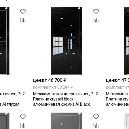
Edition глух
цена
от 46 700 ₽
цена
от 47 
комплект от 63 244 ₽
комплект от
 глянец Pt 2
Межкомнатная дверь глянец Pt 2
Межкомнатн
k
Платина crystall black
Платина crys
 Al глухая
алюминиевая кромка Al Black
алюминиева
Edition глухая
Edition глух