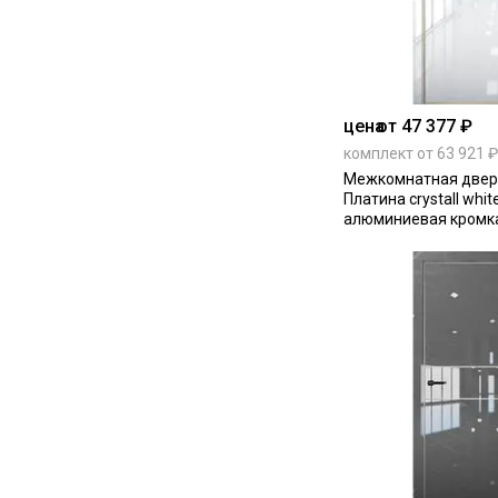
цена
от 47 377 ₽
комплект от 63 921 ₽
Межкомнатная дверь
Платина crystall whit
алюминиевая кромка
Edition глухая