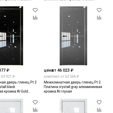
ая
Edition глухая
377 ₽
цена
от 46 023 ₽
 63 921 ₽
комплект от 62 566 ₽
ая дверь глянец Pt 2
Межкомнатная дверь глянец Pt 2
tall black
Платина crystall gray алюминиевая
я кромка Al Gold
кромка Al глухая
ая