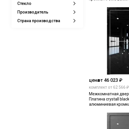
Стекло
Производитель
Страна производства
цена
от 46 023 ₽
комплект от 62 566 ₽
Межкомнатная дверь
Платина crystall blac
алюминиевая кромка