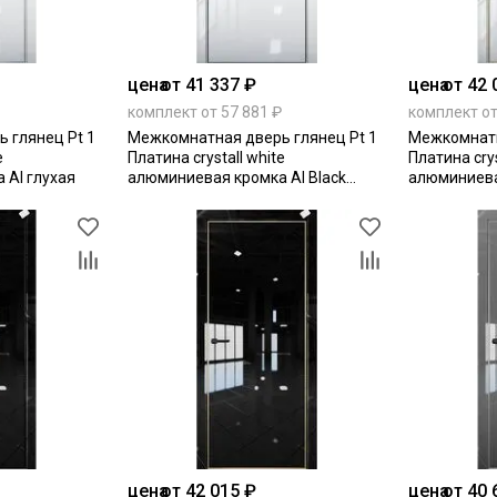
цена
от 41 337 ₽
цена
от 42 
комплект от 57 881 ₽
комплект от
 глянец Pt 1
Межкомнатная дверь глянец Pt 1
Межкомнатн
e
Платина crystall white
Платина crys
 Al глухая
алюминиевая кромка Al Black
алюминиева
Edition глухая
Edition глух
цена
от 42 015 ₽
цена
от 40 