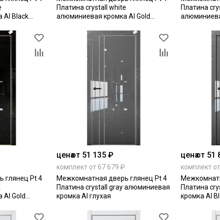
e
Платина crystall white
Платина crys
Al Black
алюминиевая кромка Al Gold
алюминиева
Edition глухая
цена
от 51 135 ₽
цена
от 51 
комплект от 67 679 ₽
комплект от
 глянец Pt 4
Межкомнатная дверь глянец Pt 4
Межкомнатн
k
Платина crystall gray алюминиевая
Платина cry
 Al Gold
кромка Al глухая
кромка Al Bl