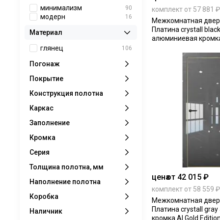
минимализм
90
комплект от 57 881 ₽
модерн
16
Межкомнатная дверь
Платина crystall blac
Материал
алюминиевая кромка 
Edition глухая
глянец
106
Погонаж
Покрытие
Конструкция полотна
Каркас
Заполнение
Кромка
Серия
Толщина полотна, мм
цена
от 42 015 ₽
Наполнение полотна
комплект от 58 559 ₽
Коробка
Межкомнатная дверь
Платина crystall gr
Наличник
кромка Al Gold Editio