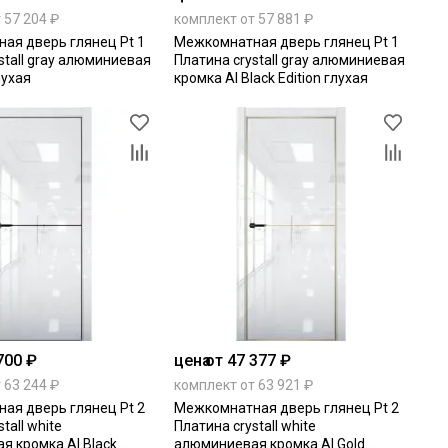
 57 204 ₽
комплект от 57 881 ₽
ая дверь глянец Pt 1
Межкомнатная дверь глянец Pt 1
stall gray алюминиевая
Платина crystall gray алюминиевая
лухая
кромка Al Black Edition глухая
700 ₽
цена
от 47 377 ₽
 63 244 ₽
комплект от 63 921 ₽
ая дверь глянец Pt 2
Межкомнатная дверь глянец Pt 2
tall white
Платина crystall white
я кромка Al Black
алюминиевая кромка Al Gold