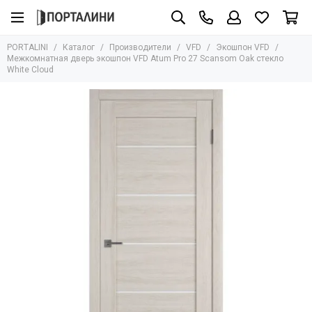
Производители
VFD
PORTALINI
Каталог
Производители
VFD
Экошпон VFD
Все товары
Все товары
Межкомнатная дверь экошпон VFD Atum Pro 27 Scansom Oak стекло
White Cloud
Adden Bau
Экошпон VFD
Albero
Эмаль VFD
Armadillo
AGB
Archie
Aurum Doors
Bravo
Bussare
Сasseton
Covali
Fantom
Hausdoors
Glass Tur
Kapelli
Krona Koblenz