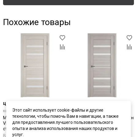
Похожие товары
цена
от 6 611 ₽
цена
от 6 611 ₽
Этот сайт использует cookie-файлы и другие
комплект от 11 789 ₽
комплект от 11 789 ₽
технологии, чтобы помочь Вам в навигации, а также
Межкомнатная дверь экошпон
Межкомнатная дверь экошпон
для предоставления лучшего пользовательского
VFD Atum Pro 26 Scansom Oak
VFD Atum Pro 26 Stone Oak
опыта и анализа использования наших продуктов и
стекло White Cloud
стекло White Cloud
услуг.
В наличии
В наличии