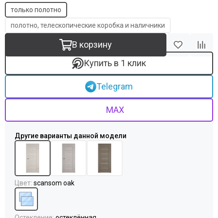
Uberture
только полотно
Акма
АСД
полотно, телескопические коробка и наличники
Дворецкий
В корзину
ЗАО ПО Одинцово
Оникс
Купить в 1 клик
Ока
Пожметком
Telegram
Текона
Шейл Дорс
MAX
Юркас
Цвет
:
scansom oak
Остекление
:
остеклённая