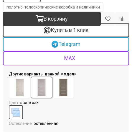
Uberture
полотно, телескопические коробка и наличники
Акма
АСД
В корзину
Дворецкий
ЗАО ПО Одинцово
Купить в 1 клик
Оникс
Ока
Telegram
Пожметком
Текона
MAX
Шейл Дорс
Юркас
Цвет
:
stone oak
Остекление
:
остеклённая