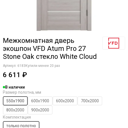
Komfort Doors
Legend
Luxor
Milyana
Morelli
Межкомнатная дверь
Ofram
Optima Porte
экошпон VFD Atum Pro 27
Porta Di Parma
Stone Oak стекло White Cloud
Portalini
Артикул:
6183
Купили менее 20 раз
Porte Vista
6 611 ₽
Portika
Poseidon
В наличии
Profilo Porte
Размер полотна, мм
Regi Doors
550х1900
600х1900
600х2000
700х2000
Staller
STR
800х2000
900х2000
VFD
Комплектация
Velldoris
только полотно