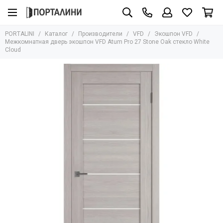
Производители
VFD
PORTALINI
Каталог
Производители
VFD
Экошпон VFD
Все товары
Все товары
Межкомнатная дверь экошпон VFD Atum Pro 27 Stone Oak стекло White
Cloud
Adden Bau
Экошпон VFD
Albero
Эмаль VFD
Armadillo
AGB
Archie
Aurum Doors
Bravo
Bussare
Сasseton
Covali
Fantom
Hausdoors
Glass Tur
Kapelli
Krona Koblenz