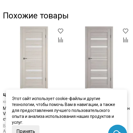
Похожие товары
цена
от 6 611 ₽
цена
от 6 611 ₽
Этот сайт использует cookie-файлы и другие
комплект от 11 789 ₽
комплект от 11 789 ₽
технологии, чтобы помочь Вам в навигации, а также
Межкомнатная дверь экошпон
Межкомнатная дверь экошпон
для предоставления лучшего пользовательского
VFD Atum Pro 26 Scansom Oak
VFD Atum Pro 26 Stone Oak
опыта и анализа использования наших продуктов и
стекло White Cloud
стекло White Cloud
услуг.
В наличии
В наличии
Принять
Артикул:
6172
Артикул:
6173