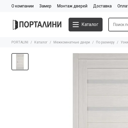
О компании
Замер
Монтаж дверей
Доставка
Опла
Каталог
PORTALINI
Каталог
Межкомнатные двери
По размеру
Узк