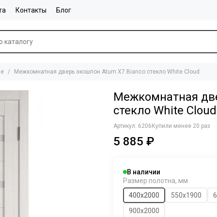
та
Контакты
Блог
ие
Межкомнатная дверь экошпон Atum X7 Bianco стекло White Cloud
Межкомнатная две
стекло White Cloud
Артикул:
6206
Купили менее 20 раз
5 885 ₽
В наличии
Размер полотна, мм
400x2000
550х1900
6
900х2000