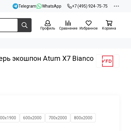
Telegram
WhatsApp
+7 (495) 924-75-75
Профиль
Сравнение
Избранное
Корзина
рь экошпон Atum X7 Bianco
00х1900
600х2000
700х2000
800х2000