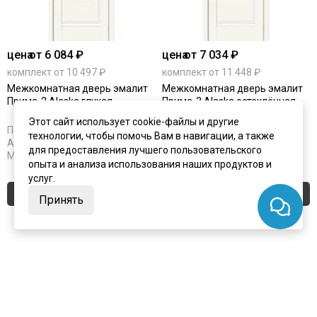
цена
от 6 084 ₽
цена
от 7 034 ₽
комплект от 10 497 ₽
комплект от 11 448 ₽
Межкомнатная дверь эмалит
Межкомнатная дверь эмалит
Прима-2 Alaska глухая
Прима-3 Alaska остеклённая
Этот сайт использует cookie-файлы и другие
Под заказ
Под заказ
технологии, чтобы помочь Вам в навигации, а также
Артикул:
4223
Артикул:
4224
для предоставления лучшего пользовательского
Материал:
эмалит
Материал:
эмалит
опыта и анализа использования наших продуктов и
услуг.
Купить
Купить
Принять
Покупают вместе