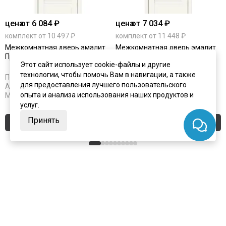
цена
от 6 084 ₽
цена
от 7 034 ₽
комплект от 10 497 ₽
комплект от 11 448 ₽
Межкомнатная дверь эмалит
Межкомнатная дверь эмалит
Прима-2 Alaska глухая
Прима-3 Alaska остеклённая
Этот сайт использует cookie-файлы и другие
технологии, чтобы помочь Вам в навигации, а также
Под заказ
Под заказ
для предоставления лучшего пользовательского
Артикул:
4223
Артикул:
4224
опыта и анализа использования наших продуктов и
Материал:
эмалит
Материал:
эмалит
услуг.
Принять
Купить
Купить
Покупают вместе