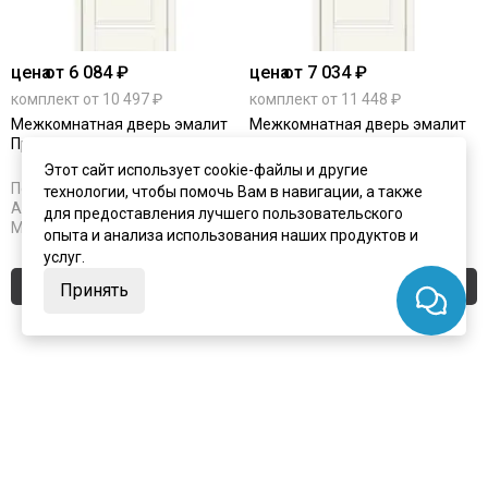
цена
от 6 084 ₽
цена
от 7 034 ₽
комплект от 10 497 ₽
комплект от 11 448 ₽
Межкомнатная дверь эмалит
Межкомнатная дверь эмалит
Прима-2 Alaska глухая
Прима-3 Alaska остеклённая
Этот сайт использует cookie-файлы и другие
Под заказ
Под заказ
технологии, чтобы помочь Вам в навигации, а также
Артикул:
4223
Артикул:
4224
для предоставления лучшего пользовательского
Материал:
эмалит
Материал:
эмалит
опыта и анализа использования наших продуктов и
услуг.
Купить
Купить
Принять
Покупают вместе