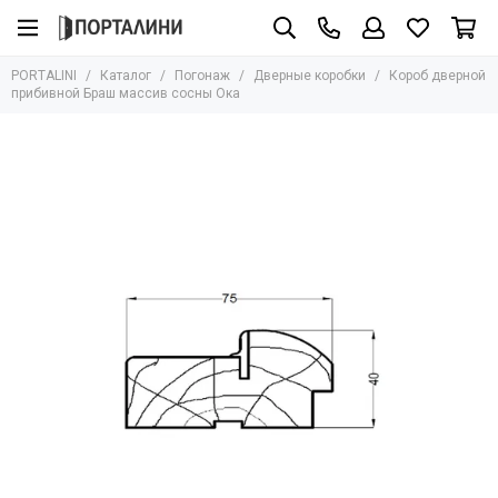
Погонаж
PORTALINI
Каталог
Погонаж
Дверные коробки
Короб дверной
Все товары
прибивной Браш массив сосны Ока
Массив
Шпон
Эмаль
Экошпон
Влагостойкий
Глянцевый
Ламинатин
ПЭТ