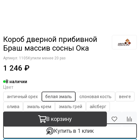
Короб дверной прибивной
Браш массив сосны Ока
Артикул:
1105
Купили менее 20 раз
1 246 ₽
В наличии
Цвет
античный орех
белая эмаль
слоновая кость
венге
олива
эмаль крем
эмаль грей
айсберг
В корзину
Купить в 1 клик