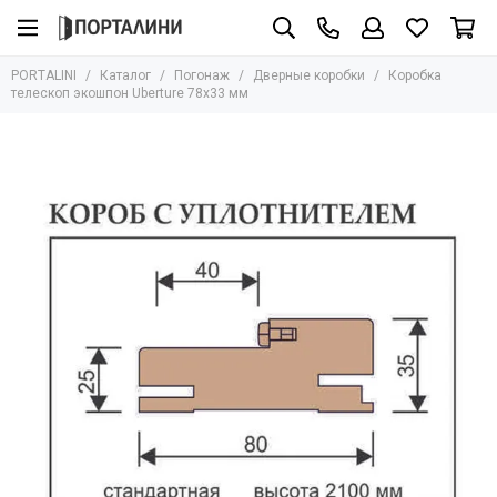
Погонаж
PORTALINI
Каталог
Погонаж
Дверные коробки
Коробка
Все товары
телескоп экошпон Uberture 78х33 мм
Массив
Шпон
Эмаль
Экошпон
Влагостойкий
Глянцевый
Ламинатин
ПЭТ