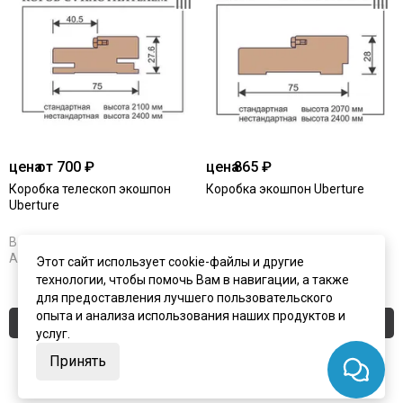
цена
от 700 ₽
цена
865 ₽
Коробка телескоп экошпон
Коробка экошпон Uberture
Uberture
В наличии
Под заказ
Артикул:
4063
Артикул:
4059
Этот сайт использует cookie-файлы и другие
технологии, чтобы помочь Вам в навигации, а также
для предоставления лучшего пользовательского
опыта и анализа использования наших продуктов и
Купить
Купить
услуг.
Принять