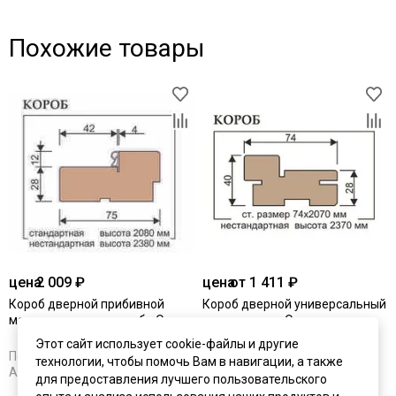
Похожие товары
цена
2 009 ₽
цена
от 1 411 ₽
Короб дверной прибивной
Короб дверной универсальный
массив ольхи шпон дуба Ока
массив ольхи Ока
Этот сайт использует cookie-файлы и другие
Под заказ
В наличии
технологии, чтобы помочь Вам в навигации, а также
Артикул:
1021
Артикул:
1009
для предоставления лучшего пользовательского