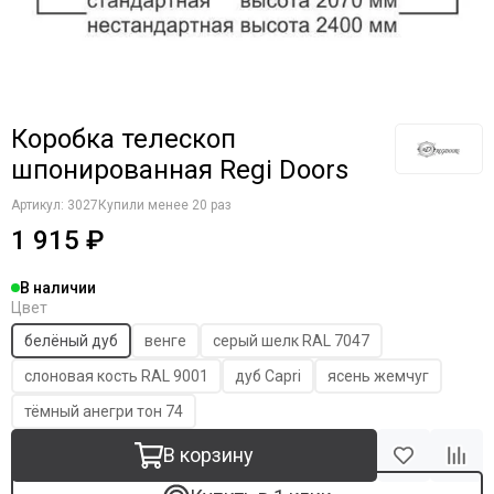
Коробка телескоп
шпонированная Regi Doors
Артикул:
3027
Купили менее 20 раз
1 915 ₽
В наличии
Цвет
белёный дуб
венге
серый шелк RAL 7047
слоновая кость RAL 9001
дуб Capri
ясень жемчуг
тёмный анегри тон 74
В корзину