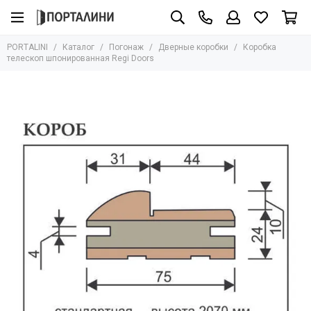
Погонаж
PORTALINI
Каталог
Погонаж
Дверные коробки
Коробка
Все товары
телескоп шпонированная Regi Doors
Массив
Шпон
Эмаль
Экошпон
Влагостойкий
Глянцевый
Ламинатин
ПЭТ