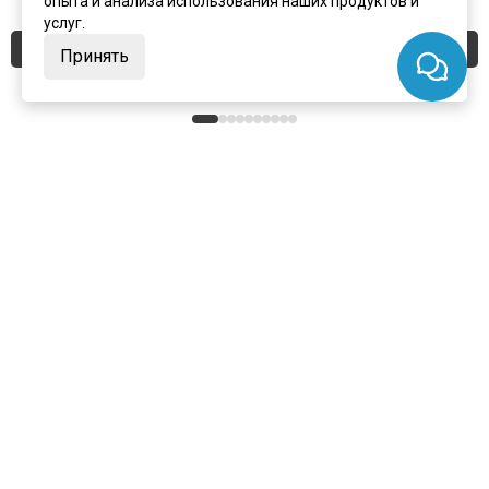
опыта и анализа использования наших продуктов и
услуг.
Купить
Купить
Принять
+7 (495) 924-75-75
Заказать замер
info@portalini.ru
г. Люберцы,
ул.
Инициативная
8
, павильон И-14
7 дней в неделю с 10:00 до 19:00
ИП Колесников Антон Игоревич
ИНН:
911104899610
ОГРН:
317910200048870
Telegram
WhatsApp
MAX