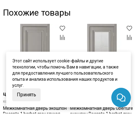
Похожие товары
Этот сайт использует cookie-файлы и другие
технологии, чтобы помочь Вам в навигации, а также
для предоставления лучшего пользовательского
опыта и анализа использования наших продуктов и
услуг.
цена
от 13 389 ₽
цена
от 16 026 ₽
Принять
комплект от 21 064 ₽
комплект от 23 701 ₽
Межкомнатная дверь экошпон
Межкомнатная дверь Uberture
Decanto 1 barhat grey глухая
экошпон Decanto 1 barhat grey
остеклённая
В наличии
Под заказ
Артикул:
3123
Артикул:
3124