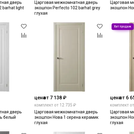
тная дверь
Царговая межкомнатная дверь
Царговая м
 barhat light
экошпон Perfecto 102 barhat grey
экошпон Нов
глухая
цена
от 7 138 ₽
цена
от 6 6
комплект от 12 735 ₽
комплект от
тная дверь
Царговая межкомнатная дверь
Царговая м
нь белый
экошпон Нова 1 серена керамик
экошпон Но
глухая
глухая