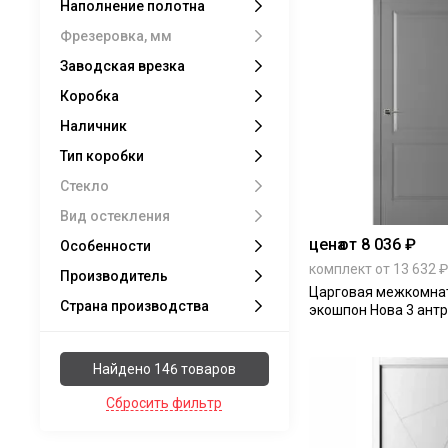
Наполнение полотна
бруно
1
керамик снежный
4
Фрезеровка, мм
керамик жемчужный
4
Заводская врезка
керамик слоновая кость
12
керамик шеллак серый
4
Коробка
керамик серый
4
керамик бежевый
4
Наличник
керамик коричневый
4
Тип коробки
дарк вайт
2
лофт тёмный
1
Стекло
эмалекс ваниль
1
Вид остекления
цена
от 8 036 ₽
Особенности
комплект от 13 632 ₽
Производитель
Царговая межкомна
Страна производства
экошпон Нова 3 антр
Найдено 146 товаров
Сбросить фильтр