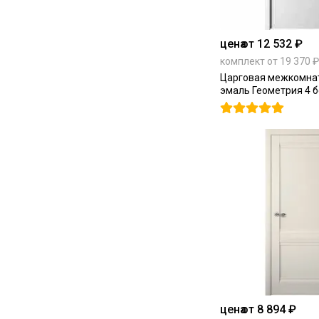
цена
от 12 532 ₽
комплект от 19 370 ₽
Царговая межкомна
эмаль Геометрия 4 б
цена
от 8 894 ₽