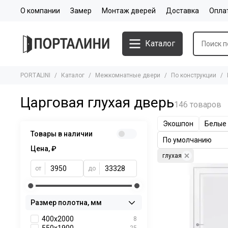
О компании
Замер
Монтаж дверей
Доставка
Опла
Каталог
PORTALINI
Каталог
Межкомнатные двери
По конструкции
Царговая глухая дверь
Экошпон
Белые
Товары в наличии
Цена, ₽
глухая
от
до
Размер полотна, мм
400x2000
8