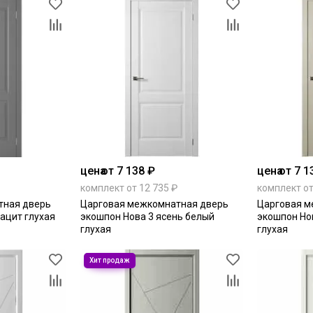
цена
от 7 138 ₽
цена
от 7 1
комплект от 12 735 ₽
комплект от
тная дверь
Царговая межкомнатная дверь
Царговая м
ацит глухая
экошпон Нова 3 ясень белый
экошпон Но
глухая
глухая