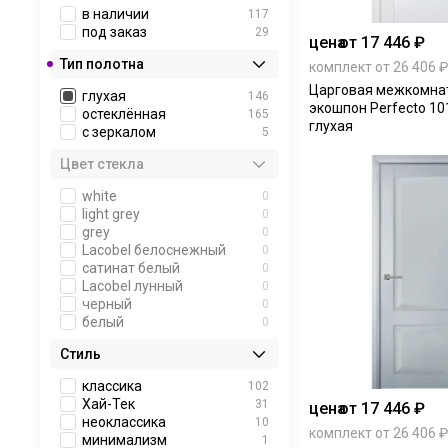
дуб золотистый
0
в наличии
117
дуб европейский
1
под заказ
29
цена
от 17 446 ₽
дуб пепельный
0
Тип полотна
каштан
1
комплект от 26 406 ₽
капучино
2
Царговая межкомна
глухая
146
капучино велюр
0
экошпон Perfecto 101
остеклённая
165
кедр серый
1
глухая
с зеркалом
5
кедр снежный
1
кипарис тёмный
1
Цвет стекла
латте
3
лиственница мокко
1
white
0
лиственница белая
1
light grey
0
лиственница светлая
1
grey
0
лиственница
1
Lacobel белоснежный
0
кремовая
сатинат белый
0
лофт светлый
2
Lacobel лунный
0
манхэттен
2
черный
0
орех
0
белый
0
орех тёмный
1
Стиль
платина
3
слоновая кость
1
классика
102
софт кремовый
0
Хай-Тек
31
цена
от 17 446 ₽
софт бьянка
0
неоклассика
10
серена керамик
2
комплект от 26 406 ₽
минимализм
1
серый
3