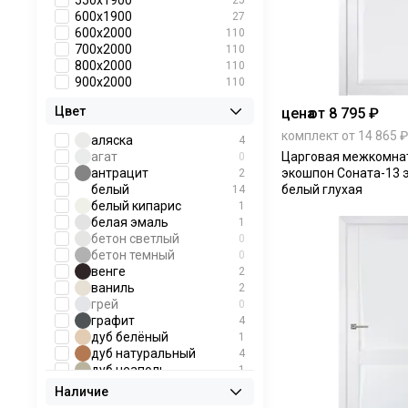
550х1900
25
600х1900
27
600х2000
110
700х2000
110
800х2000
110
900х2000
110
Цвет
цена
от 8 795 ₽
комплект от 14 865 ₽
аляска
4
агат
Царговая межкомна
0
антрацит
экошпон Соната-13 
2
белый
белый глухая
14
белый кипарис
1
белая эмаль
1
бетон светлый
0
бетон темный
0
венге
2
ваниль
2
грей
0
графит
4
дуб белёный
1
дуб натуральный
4
дуб неаполь
1
дуб нордик
1
Наличие
дуб золотой
1