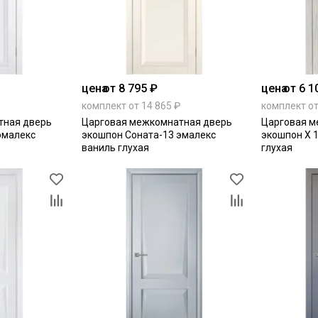
цена
от 8 795 ₽
цена
от 6 1
комплект от 14 865 ₽
комплект от
тная дверь
Царговая межкомнатная дверь
Царговая м
эмалекс
экошпон Соната-13 эмалекс
экошпон Х 
ваниль глухая
глухая