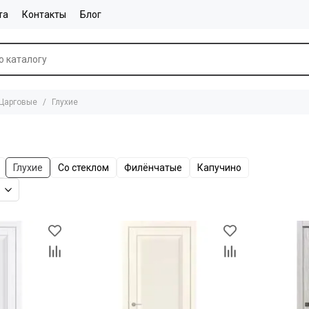
та
Контакты
Блог
Царговые
Глухие
Глухие
Со стеклом
Филёнчатые
Капучино