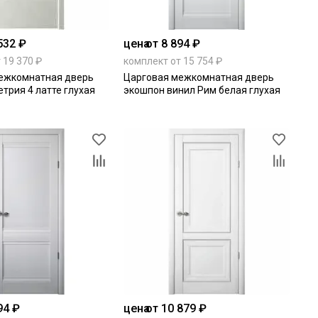
532 ₽
цена
от 8 894 ₽
 19 370 ₽
комплект от 15 754 ₽
ежкомнатная дверь
Царговая межкомнатная дверь
трия 4 латте глухая
экошпон винил Рим белая глухая
94 ₽
цена
от 10 879 ₽