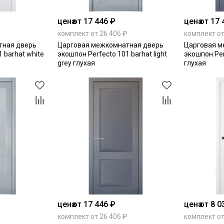
цена
от 17 446 ₽
цена
от 17 
комплект от 26 406 ₽
комплект от
тная дверь
Царговая межкомнатная дверь
Царговая м
 barhat white
экошпон Perfecto 101 barhat light
экошпон Per
grey глухая
глухая
цена
от 17 446 ₽
цена
от 8 0
комплект от 26 406 ₽
комплект от