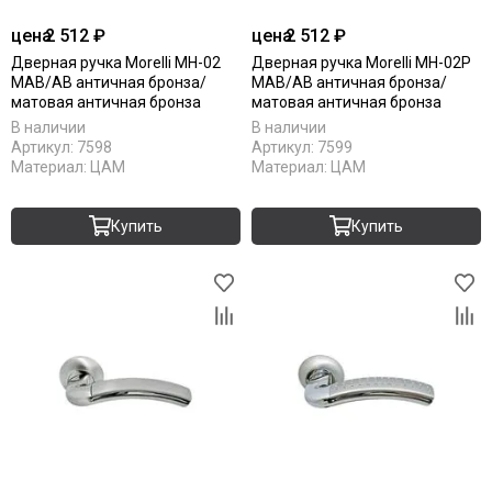
Komfort Doors
цена
2 512 ₽
цена
2 512 ₽
Legend
Дверная ручка Morelli MH-02
Дверная ручка Morelli MH-02P
Luxor
MAB/AB античная бронза/
MAB/AB античная бронза/
Milyana
матовая античная бронза
матовая античная бронза
Morelli
В наличии
В наличии
Артикул:
7598
Артикул:
7599
Ofram
Материал:
ЦАМ
Материал:
ЦАМ
Optima Porte
Porta Di Parma
Купить
Купить
Portalini
Porte Vista
Portika
Poseidon
Profilo Porte
Regi Doors
Staller
STR
VFD
Velldoris