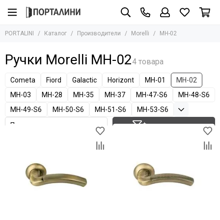
Производители
PORTALINI
Каталог
Производители
Morelli
MH-02
Все товары
Adden Bau
Ручки Morelli MH-02
Albero
Armadillo
Cometa
Fiord
Galactic
Horizont
MH-01
MH-02
AGB
MH-03
MH-28
MH-35
MH-37
MH-47-S6
MH-48-S6
Archie
MH-49-S6
MH-50-S6
MH-51-S6
MH-53-S6
Aurum Doors
Bravo
Фильтр товаров
Bussare
Сasseton
Covali
Fantom
Hausdoors
Glass Tur
Kapelli
Krona Koblenz