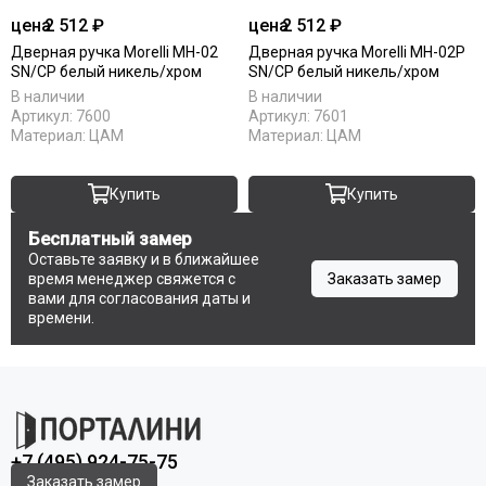
Uberture
цена
2 512 ₽
цена
2 512 ₽
Акма
Дверная ручка Morelli MH-02
Дверная ручка Morelli MH-02P
АСД
SN/CP белый никель/хром
SN/CP белый никель/хром
Дворецкий
В наличии
В наличии
ЗАО ПО Одинцово
Артикул:
7600
Артикул:
7601
Оникс
Материал:
ЦАМ
Материал:
ЦАМ
Ока
Пожметком
Купить
Купить
Текона
Шейл Дорс
Бесплатный замер
Оставьте заявку и в ближайшее
Юркас
время менеджер свяжется с
Заказать замер
вами для согласования даты и
времени.
+7 (495) 924-75-75
Заказать замер