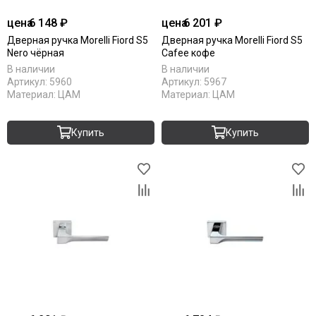
Komfort Doors
цена
6 148 ₽
цена
6 201 ₽
Legend
Дверная ручка Morelli Fiord S5
Дверная ручка Morelli Fiord S5
Luxor
Nero чёрная
Cafee кофе
Milyana
В наличии
В наличии
Morelli
Артикул:
5960
Артикул:
5967
Материал:
ЦАМ
Материал:
ЦАМ
Ofram
Optima Porte
Porta Di Parma
Купить
Купить
Portalini
Porte Vista
Portika
Poseidon
Profilo Porte
Regi Doors
Staller
STR
VFD
Velldoris