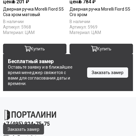
Uberture
цена
6 201 ₽
цена
6 784 ₽
Акма
Дверная ручка Morelli Fiord S5
Дверная ручка Morelli Fiord S5
Csa хром матовый
Cro хром
АСД
В наличии
В наличии
Дворецкий
Артикул:
5968
Артикул:
5969
ЗАО ПО Одинцово
Материал:
ЦАМ
Материал:
ЦАМ
Оникс
Ока
Купить
Купить
Пожметком
Текона
Бесплатный замер
Шейл Дорс
Оставьте заявку и в ближайшее
время менеджер свяжется с
Заказать замер
Юркас
вами для согласования даты и
времени.
+7 (495) 924-75-75
Заказать замер