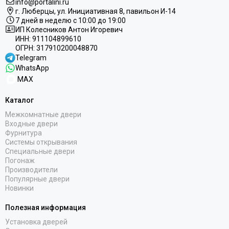
info@portalini.ru
г. Люберцы,
ул.
Инициативная
8
, павильон И-14
7 дней в неделю с 10:00 до 19:00
ИП Колесников Антон Игоревич
ИНН:
911104899610
ОГРН:
317910200048870
Telegram
WhatsApp
MAX
Каталог
Межкомнатные двери
Входные двери
Фурнитура
Системы открывания
Специальные двери
Погонаж
Производители
Популярные двери
Новинки
Полезная информация
Установка дверей