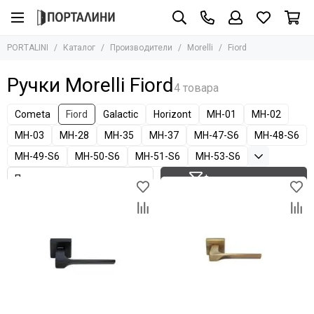
Производители
PORTALINI
Каталог
Производители
Morelli
Fiord
Все товары
Adden Bau
Ручки Morelli Fiord
Albero
Armadillo
Cometa
Fiord
Galactic
Horizont
MH-01
MH-02
AGB
MH-03
MH-28
MH-35
MH-37
MH-47-S6
MH-48-S6
Archie
MH-49-S6
MH-50-S6
MH-51-S6
MH-53-S6
Aurum Doors
Bravo
Фильтр товаров
Bussare
Сasseton
Covali
Fantom
Hausdoors
Glass Tur
Kapelli
Krona Koblenz