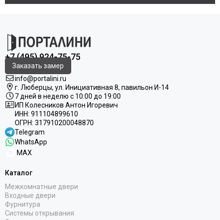
+7 (495) 924-75-75
Заказать замер
info@portalini.ru
г. Люберцы,
ул.
Инициативная
8
, павильон И-14
7 дней в неделю с 10:00 до 19:00
ИП Колесников Антон Игоревич
ИНН:
911104899610
ОГРН:
317910200048870
Telegram
WhatsApp
MAX
Каталог
Межкомнатные двери
Входные двери
Фурнитура
Системы открывания