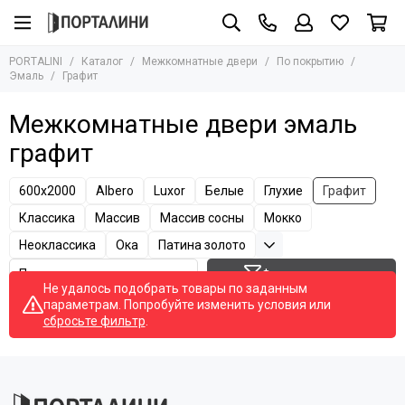
Межкомнатные двери
По покрытию
PORTALINI
Каталог
Межкомнатные двери
По покрытию
Все товары
Все товары
Эмаль
Графит
По материалу
Шпон
Межкомнатные двери эмаль
По покрытию
Экошпон
Эмаль
Дверные решения
графит
Эмалит
По цене
Крашеные
По цвету
600х2000
Albero
Luxor
Белые
Глухие
Графит
Керамик
По стилю
Классика
Массив
Массив сосны
Мокко
ПЭТ
По конструкции
Неоклассика
Ока
Патина золото
CPL
По применению
Винил
По размеру
Фильтр товаров
Не удалось подобрать товары по заданным
Глянцевые
В наличии
параметрам. Попробуйте изменить условия или
Soft touch
На заказ
сбросьте фильтр
.
От производителя