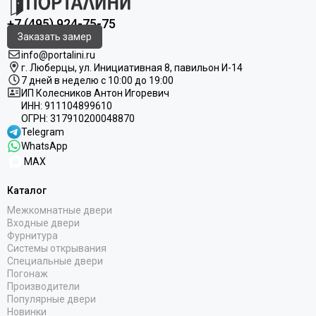
+7 (495) 924-75-75
Заказать замер
info@portalini.ru
г. Люберцы,
ул.
Инициативная
8
, павильон И-14
7 дней в неделю с 10:00 до 19:00
ИП Колесников Антон Игоревич
ИНН:
911104899610
ОГРН:
317910200048870
Telegram
WhatsApp
MAX
Каталог
Межкомнатные двери
Входные двери
Фурнитура
Системы открывания
Специальные двери
Погонаж
Производители
Популярные двери
Новинки