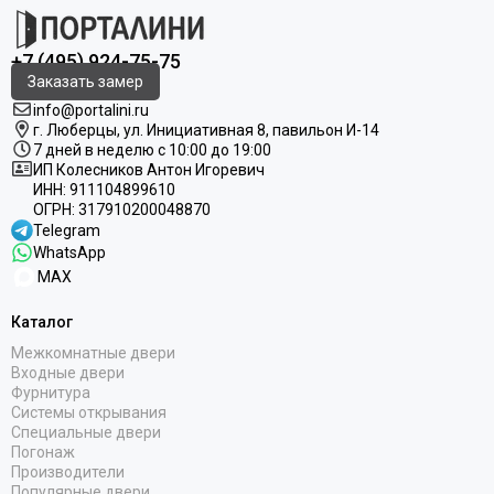
+7 (495) 924-75-75
Заказать замер
info@portalini.ru
г. Люберцы,
ул.
Инициативная
8
, павильон И-14
7 дней в неделю с 10:00 до 19:00
ИП Колесников Антон Игоревич
ИНН:
911104899610
ОГРН:
317910200048870
Telegram
WhatsApp
MAX
Каталог
Межкомнатные двери
Входные двери
Фурнитура
Системы открывания
Специальные двери
Погонаж
Производители
Популярные двери