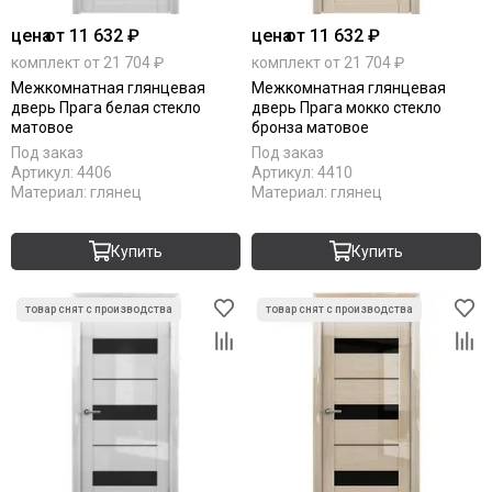
Komfort Doors
цена
от 11 632 ₽
цена
от 11 632 ₽
Legend
комплект от 21 704 ₽
комплект от 21 704 ₽
Luxor
Межкомнатная глянцевая
Межкомнатная глянцевая
Milyana
дверь Прага белая стекло
дверь Прага мокко стекло
Morelli
матовое
бронза матовое
Ofram
Под заказ
Под заказ
Артикул:
4406
Артикул:
4410
Optima Porte
Материал:
глянец
Материал:
глянец
Porta Di Parma
Portalini
Купить
Купить
Porte Vista
Portika
Poseidon
Profilo Porte
Regi Doors
Staller
STR
VFD
Velldoris