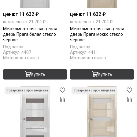
Uberture
Акма
цена
от 11 632 ₽
цена
от 11 632 ₽
АСД
комплект от 21 704 ₽
комплект от 21 704 ₽
Дворецкий
Межкомнатная глянцевая
Межкомнатная глянцевая
ЗАО ПО Одинцово
дверь Прага белая стекло
дверь Прага мокко стекло
Оникс
чёрное
чёрное
Ока
Под заказ
Под заказ
Пожметком
Артикул:
4407
Артикул:
4411
Материал:
глянец
Материал:
глянец
Текона
Шейл Дорс
Юркас
Купить
Купить