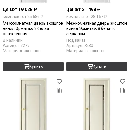
Komfort Doors
цена
от 19 028 ₽
цена
от 21 498 ₽
Legend
комплект от 25 686 ₽
комплект от 28 157 ₽
Luxor
Межкомнатная дверь экошпон
Межкомнатная дверь экошпон
Milyana
винил Эрмитаж 8 белая
винил Эрмитаж 8 белая с
Morelli
остеклённая
зеркалом
Ofram
В наличии
Под заказ
Артикул:
7279
Артикул:
7280
Optima Porte
Материал:
экошпон
Материал:
экошпон
Porta Di Parma
Portalini
Купить
Купить
Porte Vista
Portika
Poseidon
Profilo Porte
Regi Doors
Staller
STR
VFD
Velldoris