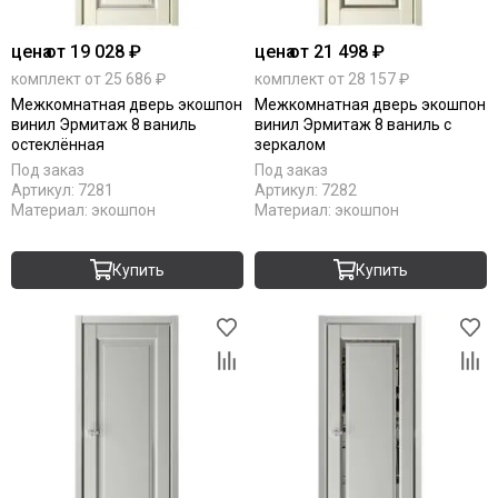
Uberture
Акма
цена
от 19 028 ₽
цена
от 21 498 ₽
АСД
комплект от 25 686 ₽
комплект от 28 157 ₽
Дворецкий
Межкомнатная дверь экошпон
Межкомнатная дверь экошпон
ЗАО ПО Одинцово
винил Эрмитаж 8 ваниль
винил Эрмитаж 8 ваниль с
Оникс
остеклённая
зеркалом
Ока
Под заказ
Под заказ
Пожметком
Артикул:
7281
Артикул:
7282
Материал:
экошпон
Материал:
экошпон
Текона
Шейл Дорс
Юркас
Купить
Купить