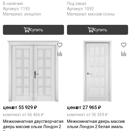
В наличии
Под заказ
Артикул:
1193
Артикул:
1092
Материал:
экошпон
Материал:
массив сосны
Купить
Купить
цена
от 55 929 ₽
цена
от 27 965 ₽
комплект от 66 466 ₽
комплект от 36 359 ₽
Межкомнатная двустворчатая
Межкомнатная дверь массив
дверь массив ольхи Лондон 2
ольхи Лондон 2 белая эмаль