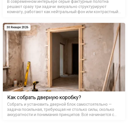
В современном интерьере серые фактурные полотна
решают сразу три задачи: визуально структурируют
комнату, работают как нейтральный фон или контрастный
акцент и добавляют ту самую «архитектурную строгость»,
которой не хва…
30 Января 2026
Как собрать дверную коробку?
Собрать и установить дверной блок самостоятельно —
задача посильная, требующая не столько силы, сколько
аккуратности и понимания принципов. Всё начинается с
основы — коробка дверная деревянная или из МДФ,
представляет со…