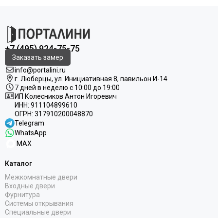
+7 (495) 924-75-75
Заказать замер
info@portalini.ru
г. Люберцы,
ул.
Инициативная
8
, павильон И-14
7 дней в неделю с 10:00 до 19:00
ИП Колесников Антон Игоревич
ИНН:
911104899610
ОГРН:
317910200048870
Telegram
WhatsApp
MAX
Каталог
Межкомнатные двери
Входные двери
Фурнитура
Системы открывания
Специальные двери