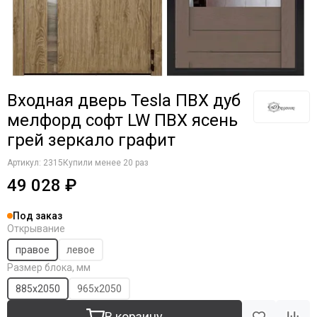
Входная дверь Tesla ПВХ дуб
мелфорд софт LW ПВХ ясень
грей зеркало графит
Артикул:
2315
Купили менее 20 раз
49 028 ₽
Под заказ
Открывание
правое
левое
Размер блока, мм
885х2050
965х2050
В корзину