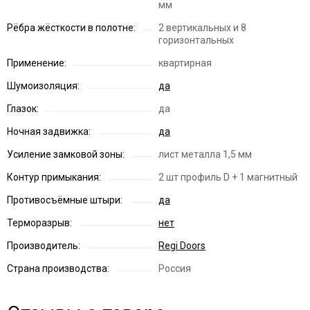
мм
Рёбра жёсткости в полотне:
2 вертикальных и 8
горизонтальных
Применение:
квартирная
Шумоизоляция:
да
Глазок:
да
Ночная задвижка:
да
Усиление замковой зоны:
лист металла 1,5 мм
Контур примыкания:
2 шт профиль D + 1 магнитный
Противосъёмные штыри:
да
Терморазрыв:
нет
Производитель:
Regi Doors
Страна производства:
Россия