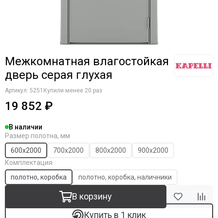
Komfort Doors
Legend
Luxor
Milyana
Morelli
Межкомнатная влагостойкая
Ofram
дверь серая глухая
Optima Porte
Porta Di Parma
Артикул:
5251
Купили менее 20 раз
Portalini
19 852 ₽
Porte Vista
Portika
В наличии
Размер полотна, мм
Poseidon
Profilo Porte
600х2000
700х2000
800х2000
900х2000
Regi Doors
Комплектация
Staller
полотно, коробка
полотно, коробка, наличники
STR
В корзину
VFD
Velldoris
Купить в 1 клик