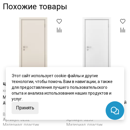
Похожие товары
Этот сайт использует cookie-файлы и другие
технологии, чтобы помочь Вам в навигации, а также
цена
от 19 852 ₽
цена
от 20 537 ₽
для предоставления лучшего пользовательского
комплект от 19 852 ₽
комплект от 20 537 ₽
опыта и анализа использования наших продуктов и
Межкомнатная влагостойкая
Межкомнатная влагостойкая
услуг.
дверь кремовая глухая
дверь белая глухая с отбойной
Принять
пластиной
В наличии
В наличии
Артикул:
5252
Артикул:
5253
Материал:
пластик
Материал:
пластик