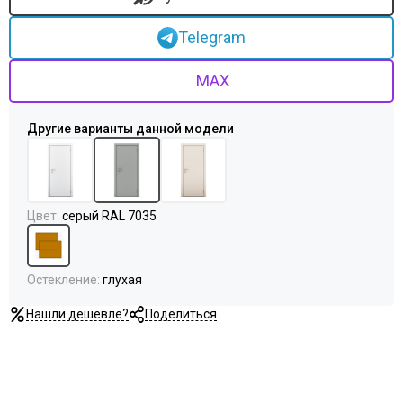
Uberture
Акма
Telegram
АСД
Дворецкий
MAX
ЗАО ПО Одинцово
Оникс
Ока
Пожметком
Текона
Шейл Дорс
Цвет
:
серый RAL 7035
Юркас
Остекление
:
глухая
Нашли дешевле?
Поделиться