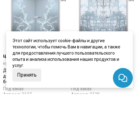
Этот сайт использует cookie-файлы и другие
технологии, чтобы помочь Вам в навигации, а также
для предоставления лучшего пользовательского
цена
от 28 336 ₽
цена
от 28 336 ₽
опыта и анализа использования наших продуктов и
комплект от 36 221 ₽
комплект от 36 221 ₽
услуг.
Двустворчатая стеклянная
Двустворчатая стеклянная
Принять
дверь Сакура стекло
дверь Графитти стекло
бесцветное матовое
бесцветное матовое
Под заказ
Под заказ
Артикул:
2127
Артикул:
2128
Материал:
стекло
Материал:
стекло
Купить
Купить