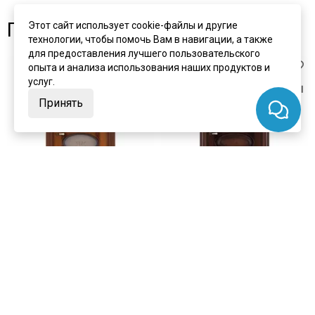
Похожие товары
Этот сайт использует cookie-файлы и другие
технологии, чтобы помочь Вам в навигации, а также
для предоставления лучшего пользовательского
опыта и анализа использования наших продуктов и
услуг.
Принять
цена
от 33 331 ₽
цена
от 25 044 ₽
комплект от 48 442 ₽
комплект от 40 155 ₽
Межкомнатная дверь
Межкомнатная дверь
шпонированная Porte Vista
шпонированная Porte Vista
Флоренция Соло светлый мёд
Флоренция Соло орех тон 7
тон 5 стекло бронза
глухая
Под заказ
Под заказ
Кристалайз N60
Артикул:
2520
Артикул:
2521