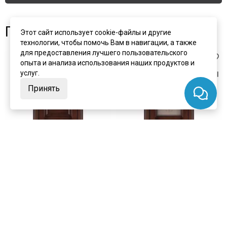
Похожие товары
Этот сайт использует cookie-файлы и другие
технологии, чтобы помочь Вам в навигации, а также
для предоставления лучшего пользовательского
опыта и анализа использования наших продуктов и
услуг.
Принять
цена
от 22 911 ₽
цена
от 29 492 ₽
комплект от 38 023 ₽
комплект от 44 603 ₽
Межкомнатная дверь
Межкомнатная дверь
шпонированная Porte Vista
шпонированная Porte Vista
Флоренция Терзо орех тон 7
Флоренция Терзо орех тон 7
глухая
стекло бронза Кристалайз N66
Под заказ
Под заказ