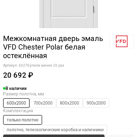
Komfort Doors
Legend
Luxor
Milyana
Morelli
Межкомнатная дверь эмаль
Ofram
VFD Chester Polar белая
Optima Porte
остеклённая
Porta Di Parma
Portalini
Артикул:
6027
Купили менее 20 раз
Porte Vista
20 692 ₽
Portika
Poseidon
В наличии
Profilo Porte
Размер полотна, мм
Regi Doors
600х2000
700х2000
800х2000
900х2000
Staller
Комплектация
STR
только полотно
VFD
полотно, телескопические коробка и наличники
Velldoris