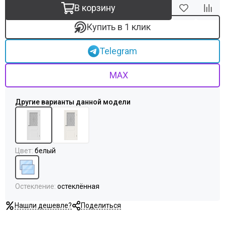
Uberture
В корзину
Акма
АСД
Купить в 1 клик
Дворецкий
ЗАО ПО Одинцово
Telegram
Оникс
Ока
MAX
Пожметком
Текона
Шейл Дорс
Юркас
Цвет
:
белый
Остекление
:
остеклённая
Нашли дешевле?
Поделиться