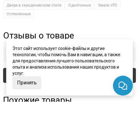
Двери в скандинавском стиле
Однотонные
Эмаль VFD
Остеклённые
Отзывы о товаре
Этот сайт использует cookie-файлы и другие
Здесь еще никто не оставлял отзывы. Будьте первым!
технологии, чтобы помочь Вам в навигации, а также
для предоставления лучшего пользовательского
опыта и анализа использования наших продуктов и
услуг.
Оставить отзыв
Принять
Похожие товары