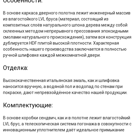
Особенности:
В основе каркаса дверного полотна лежит инженерный массив
из влагостойкого LVL бруса (материал, состоящий из
композитных слоёв натурального шпона дерева между собой
склеенных методом непрерывного прессования эпоксидными
смолами натурального происхождения), затем вся конструкция
дублируется HDF плитой высокой плотности. Характерная
особенность нашего производства заключается в полностью
ручной шлифовке каждой межкомнатной двери.
Отделка:
Высококачественная итальянская эмаль, как и шлифовка
наносится вручную, а водяной пол и водопад по стенам при
покраске, дают непревзойдённое качество нашей продукции.
Комплектующие:
В основе коробки
сендвич
, как и в полотне лежит влагостойкий
LVL брус, а телескопическая система
погонажа
в совокупности с
инновационным уплотнителем даёт идеальное примыкание