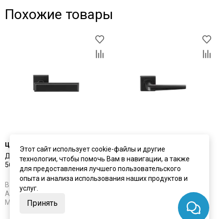
Похожие товары
цена
3 910 ₽
цена
3 650 ₽
Этот сайт использует cookie-файлы и другие
Дверная ручка Archie L040
Дверная ручка Archie S040
технологии, чтобы помочь Вам в навигации, а также
56BL чёрный матовый
148BL чёрный матовый
для предоставления лучшего пользовательского
опыта и анализа использования наших продуктов и
В наличии
В наличии
услуг.
Артикул:
5631
Артикул:
5632
Материал:
ЦАМ
Материал:
ЦАМ
Принять