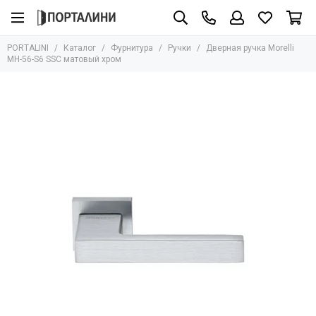
Фурнитура
PORTALINI
Каталог
Фурнитура
Ручки
Дверная ручка Morelli
Все товары
MH-56-S6 SSC матовый хром
Ручки
Защёлки
Завёртки
Петли
Цилиндры
Накладки
Ригели
Стопоры
Механизмы
Доводчики
Для стеклянных дверей