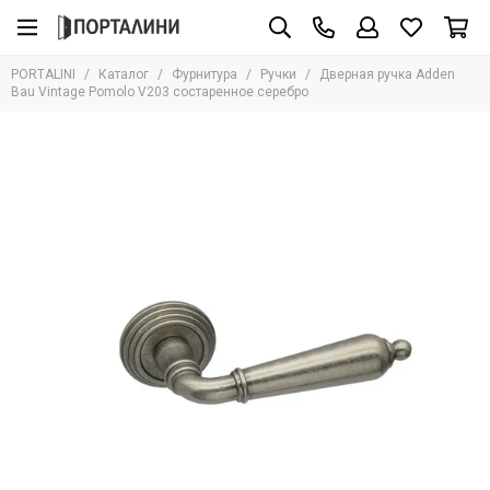
Фурнитура
PORTALINI
Каталог
Фурнитура
Ручки
Дверная ручка Adden
Все товары
Bau Vintage Pomolo V203 состаренное серебро
Ручки
Защёлки
Завёртки
Петли
Цилиндры
Накладки
Ригели
Стопоры
Механизмы
Доводчики
Для стеклянных дверей