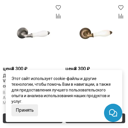
цена
3 300 ₽
цена
3 300 ₽
Дверная ручка Adden Bau
Дверная ручка Adden Bau
Этот сайт использует cookie-файлы и другие
Vintage Porcellana V214
Vintage Porcellana V214
технологии, чтобы помочь Вам в навигации, а также
состаренное серебро
состаренная бронза
для предоставления лучшего пользовательского
В наличии
В наличии
опыта и анализа использования наших продуктов и
Артикул:
2306
Артикул:
2307
услуг.
Материал:
ЦАМ
Материал:
ЦАМ
Принять
Купить
Купить