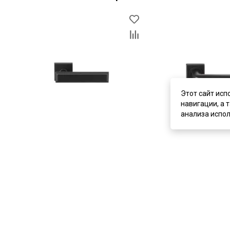
Этот сайт исп
навигации, а 
анализа испол
цена
3 910 ₽
цена
3 650 ₽
Дверная ручка Archie L040 56BL
Дверная ручка Archie
чёрный матовый
чёрный матовый
В наличии
В наличии
Артикул:
5631
Артикул:
5632
Материал:
ЦАМ
Материал:
ЦАМ