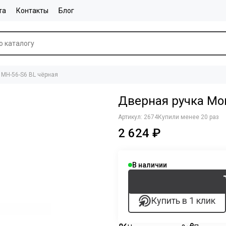
та
Контакты
Блог
i MH-56-S6 BL чёрная
Дверная ручка Mor
Артикул:
2674
Купили менее 20 раз
2 624 ₽
В наличии
Купить в 1 клик