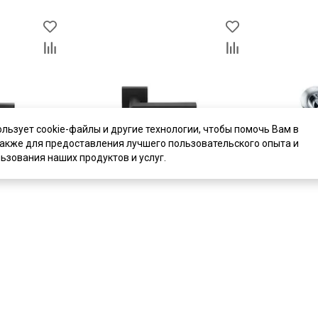
ользует cookie-файлы и другие технологии, чтобы помочь Вам в
также для предоставления лучшего пользовательского опыта и
ьзования наших продуктов и услуг.
цена
3 910 ₽
цена
2 221 ₽
 S040 148BL
Дверная ручка Archie L040 71BL
Дверная руч
чёрный матовый
Solo A115 х
В наличии
В наличии
Артикул:
5633
Артикул:
233
Материал:
ЦАМ
Материал:
Ц