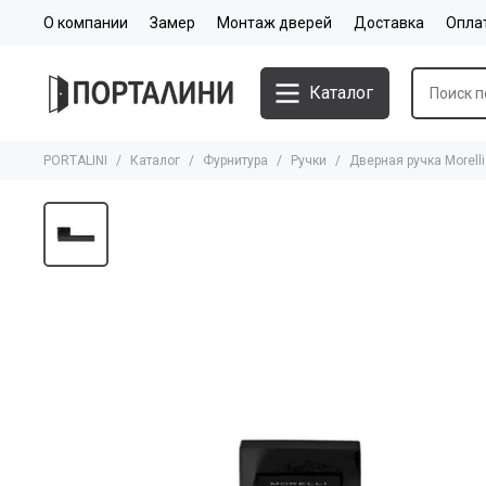
О компании
Замер
Монтаж дверей
Доставка
Опла
Каталог
PORTALINI
Каталог
Фурнитура
Ручки
Дверная ручка Morell