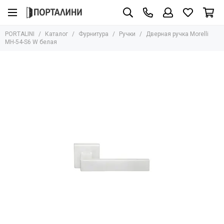
Фурнитура
PORTALINI
Каталог
Фурнитура
Ручки
Дверная ручка Morelli
Все товары
MH-54-S6 W белая
Ручки
Защёлки
Завёртки
Петли
Цилиндры
Накладки
Ригели
Стопоры
Механизмы
Доводчики
Для стеклянных дверей