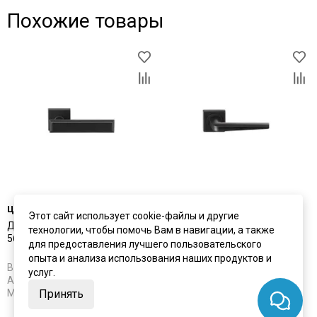
Похожие товары
цена
3 910 ₽
цена
3 650 ₽
Этот сайт использует cookie-файлы и другие
Дверная ручка Archie L040
Дверная ручка Archie S040
технологии, чтобы помочь Вам в навигации, а также
56BL чёрный матовый
148BL чёрный матовый
для предоставления лучшего пользовательского
опыта и анализа использования наших продуктов и
В наличии
В наличии
услуг.
Артикул:
5631
Артикул:
5632
Материал:
ЦАМ
Материал:
ЦАМ
Принять