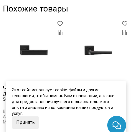
Похожие товары
цена
3 910 ₽
цена
3 650 ₽
Этот сайт использует cookie-файлы и другие
Дверная ручка Archie L040
Дверная ручка Archie S040
технологии, чтобы помочь Вам в навигации, а также
56BL чёрный матовый
148BL чёрный матовый
для предоставления лучшего пользовательского
опыта и анализа использования наших продуктов и
В наличии
В наличии
услуг.
Артикул:
5631
Артикул:
5632
Материал:
ЦАМ
Материал:
ЦАМ
Принять