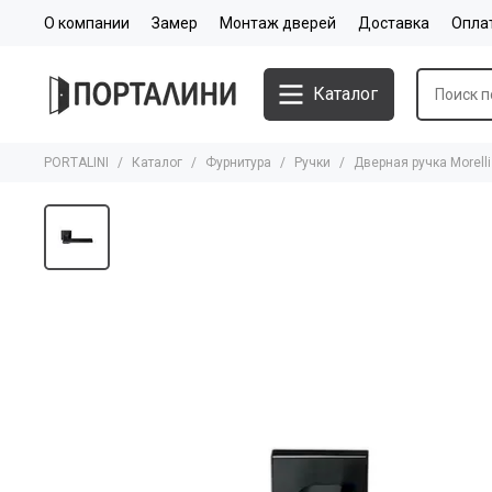
О компании
Замер
Монтаж дверей
Доставка
Опла
Каталог
PORTALINI
Каталог
Фурнитура
Ручки
Дверная ручка Morell