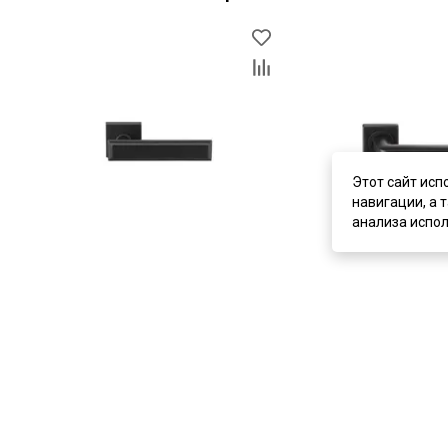
Этот сайт исп
навигации, а 
анализа испол
цена
3 910 ₽
цена
3 650 ₽
Дверная ручка Archie L040 56BL
Дверная ручка Archie
чёрный матовый
чёрный матовый
В наличии
В наличии
Артикул:
5631
Артикул:
5632
Материал:
ЦАМ
Материал:
ЦАМ