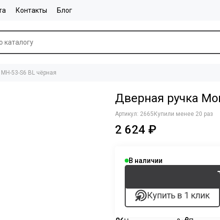
та
Контакты
Блог
i MH-53-S6 BL чёрная
Дверная ручка Mor
Артикул:
2665
Купили менее 20 раз
2 624 ₽
В наличии
Купить в 1 клик