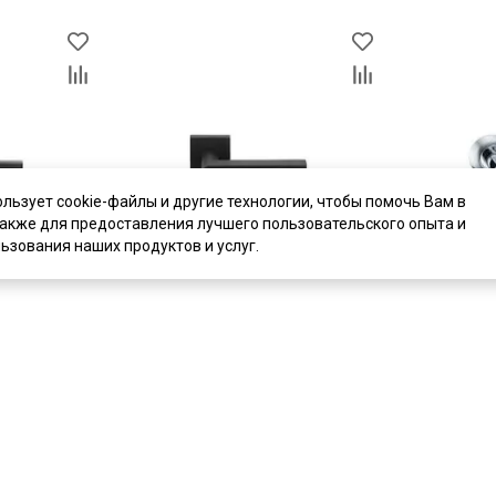
ользует cookie-файлы и другие технологии, чтобы помочь Вам в
также для предоставления лучшего пользовательского опыта и
ьзования наших продуктов и услуг.
цена
3 910 ₽
цена
2 221 ₽
 S040 148BL
Дверная ручка Archie L040 71BL
Дверная руч
чёрный матовый
Solo A115 х
В наличии
В наличии
Артикул:
5633
Артикул:
233
Материал:
ЦАМ
Материал:
Ц