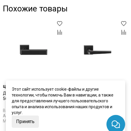
Похожие товары
цена
3 910 ₽
цена
3 650 ₽
Этот сайт использует cookie-файлы и другие
Дверная ручка Archie L040
Дверная ручка Archie S040
технологии, чтобы помочь Вам в навигации, а также
56BL чёрный матовый
148BL чёрный матовый
для предоставления лучшего пользовательского
опыта и анализа использования наших продуктов и
В наличии
В наличии
услуг.
Артикул:
5631
Артикул:
5632
Материал:
ЦАМ
Материал:
ЦАМ
Принять