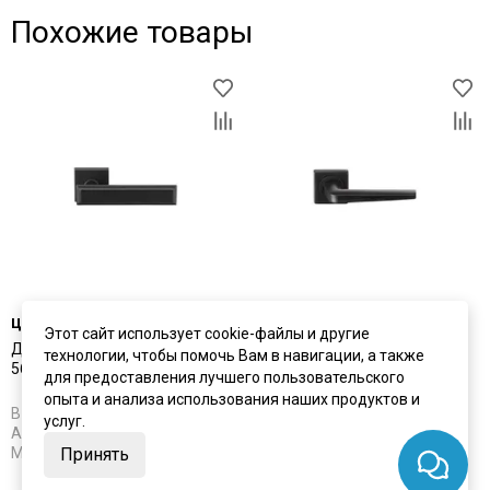
Похожие товары
цена
3 910 ₽
цена
3 650 ₽
Этот сайт использует cookie-файлы и другие
Дверная ручка Archie L040
Дверная ручка Archie S040
технологии, чтобы помочь Вам в навигации, а также
56BL чёрный матовый
148BL чёрный матовый
для предоставления лучшего пользовательского
опыта и анализа использования наших продуктов и
В наличии
В наличии
услуг.
Артикул:
5631
Артикул:
5632
Материал:
ЦАМ
Материал:
ЦАМ
Принять