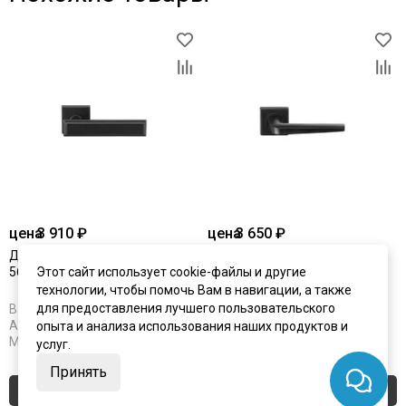
цена
3 910 ₽
цена
3 650 ₽
Дверная ручка Archie L040
Дверная ручка Archie S040
56BL чёрный матовый
Этот сайт использует cookie-файлы и другие
148BL чёрный матовый
технологии, чтобы помочь Вам в навигации, а также
для предоставления лучшего пользовательского
В наличии
В наличии
Артикул:
5631
Артикул:
5632
опыта и анализа использования наших продуктов и
Материал:
ЦАМ
Материал:
ЦАМ
услуг.
Принять
Купить
Купить