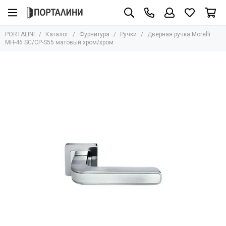
Фурнитура
PORTALINI
Каталог
Фурнитура
Ручки
Дверная ручка Morelli
Все товары
MH-46 SC/CP-S55 матовый хром/хром
Ручки
Защёлки
Завёртки
Петли
Цилиндры
Накладки
Ригели
Стопоры
Механизмы
Доводчики
Для стеклянных дверей