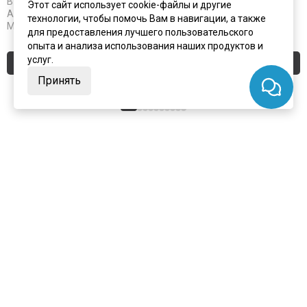
В наличии
В наличии
Этот сайт использует cookie-файлы и другие
Артикул:
5631
Артикул:
5632
технологии, чтобы помочь Вам в навигации, а также
Материал:
ЦАМ
Материал:
ЦАМ
для предоставления лучшего пользовательского
опыта и анализа использования наших продуктов и
услуг.
Купить
Купить
Принять
+7 (495) 924-75-75
Заказать замер
info@portalini.ru
г. Люберцы,
ул.
Инициативная
8
, павильон И-14
7 дней в неделю с 10:00 до 19:00
ИП Колесников Антон Игоревич
ИНН:
911104899610
ОГРН:
317910200048870
Telegram