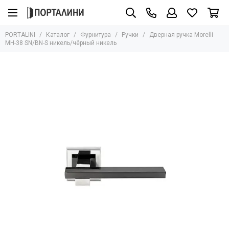
Фурнитура
PORTALINI
Каталог
Фурнитура
Ручки
Дверная ручка Morelli
Все товары
MH-38 SN/BN-S никель/чёрный никель
Ручки
Защёлки
Завёртки
Петли
Цилиндры
Накладки
Ригели
Стопоры
Механизмы
Доводчики
Для стеклянных дверей