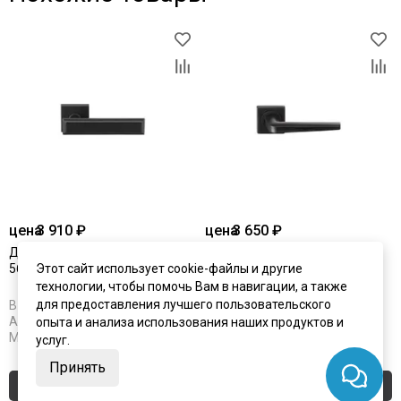
цена
3 910 ₽
цена
3 650 ₽
Дверная ручка Archie L040
Дверная ручка Archie S040
56BL чёрный матовый
Этот сайт использует cookie-файлы и другие
148BL чёрный матовый
технологии, чтобы помочь Вам в навигации, а также
для предоставления лучшего пользовательского
В наличии
В наличии
Артикул:
5631
Артикул:
5632
опыта и анализа использования наших продуктов и
Материал:
ЦАМ
Материал:
ЦАМ
услуг.
Принять
Купить
Купить