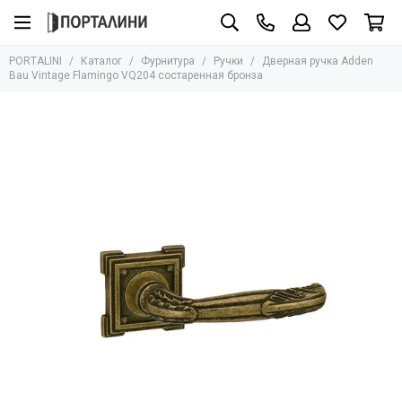
Фурнитура
PORTALINI
Каталог
Фурнитура
Ручки
Дверная ручка Adden
Все товары
Bau Vintage Flamingo VQ204 состаренная бронза
Ручки
Защёлки
Завёртки
Петли
Цилиндры
Накладки
Ригели
Стопоры
Механизмы
Доводчики
Для стеклянных дверей