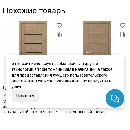
Похожие товары
Этот сайт использует cookie-файлы и другие
технологии, чтобы помочь Вам в навигации, а также
для предоставления лучшего пользовательского
опыта и анализа использования наших продуктов и
услуг.
цена
от 5 401 ₽
цена
от 5 401 ₽
комплект от 9 876 ₽
комплект от 9 876 ₽
Принять
Межкомнатная дверь Albero
Межкомнатная дверь Albero
экошпон Вена дуб
экошпон Вена дуб
натуральный стекло чёрное
натуральный глухая
Под заказ
В наличии
Артикул:
4436
Артикул:
4434
Материал:
экошпон
Материал:
экошпон