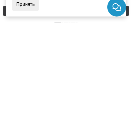
Принять
Купить
Купить
+7 (495) 924-75-75
Заказать замер
info@portalini.ru
г. Люберцы,
ул.
Инициативная
8
, павильон И-14
7 дней в неделю с 10:00 до 19:00
ИП Колесников Антон Игоревич
ИНН:
911104899610
ОГРН:
317910200048870
Telegram
WhatsApp
MAX
Каталог