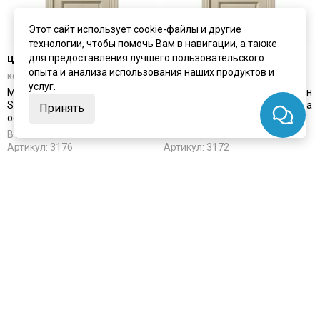
Этот сайт использует cookie-файлы и другие
технологии, чтобы помочь Вам в навигации, а также
цена
от 15 971 ₽
цена
от 15 698 ₽
для предоставления лучшего пользовательского
опыта и анализа использования наших продуктов и
комплект от 23 991 ₽
комплект от 23 719 ₽
услуг.
Межкомнатная дверь экошпон
Межкомнатная дверь экошпон
Sorrento 80014 керамик серена
Sorrento 80012 керамик серена
Принять
остеклённая
глухая
В наличии
В наличии
Артикул:
3176
Артикул:
3172
Материал:
экошпон
Материал:
экошпон
Купить
Купить
Покупают вместе