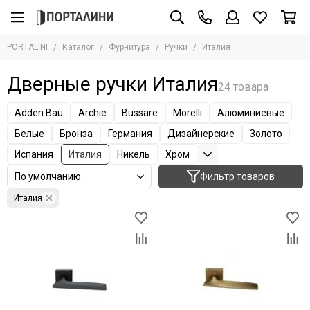
Фурнитура
PORTALINI
Каталог
Фурнитура
Ручки
Италия
Все товары
Ручки
Дверные ручки Италия
Защёлки
Завёртки
Adden Bau
Archie
Bussare
Morelli
Алюминиевые
Петли
Белые
Бронза
Германия
Дизайнерские
Золото
Цилиндры
Испания
Италия
Никель
Хром
Накладки
Ригели
Фильтр товаров
Стопоры
Италия
Механизмы
Доводчики
Для стеклянных дверей