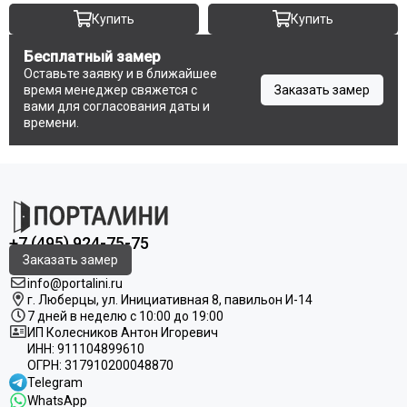
Купить
Купить
Бесплатный замер
Оставьте заявку и в ближайшее
время менеджер свяжется с
Заказать замер
вами для согласования даты и
времени.
+7 (495) 924-75-75
Заказать замер
info@portalini.ru
г. Люберцы,
ул.
Инициативная
8
, павильон И-14
7 дней в неделю с 10:00 до 19:00
ИП Колесников Антон Игоревич
ИНН:
911104899610
ОГРН:
317910200048870
Telegram
WhatsApp