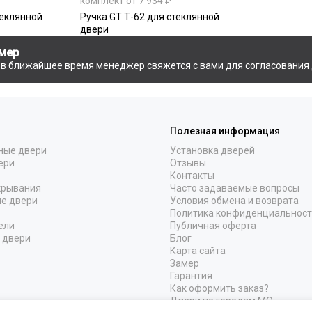
комплект от 7 934 ₽
теклянной
Ручка GT Т-62 для стеклянной
двери
мер
и в ближайшее время менеджер свяжется с вами для согласования 
Полезная информация
ные двери
Установка дверей
ери
Отзывы
Контакты
крывания
Часто задаваемые вопросы
е двери
Условия обмена и возврата
Политика конфиденциальнос
ели
Публичная оферта
 двери
Блог
Карта сайта
Замер
Гарантия
Как оформить заказ?
Двери по городам МО