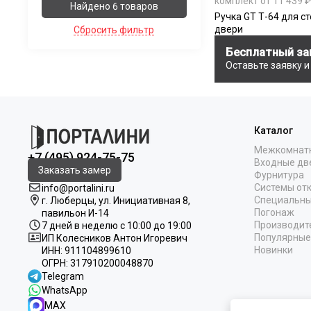
комплект от 11 439 ₽
Найдено 6 товаров
Ручка GT Т-64 для с
двери
Сбросить фильтр
Бесплатный за
Оставьте заявку 
Каталог
Межкомнат
+7 (495) 924-75-75
Входные дв
Заказать замер
Фурнитура
Системы от
info@portalini.ru
Специальны
г. Люберцы,
ул.
Инициативная
8
,
Погонаж
павильон И-14
Производит
7 дней в неделю с 10:00 до 19:00
Популярные
ИП Колесников Антон Игоревич
Новинки
ИНН:
911104899610
ОГРН:
317910200048870
Telegram
WhatsApp
MAX