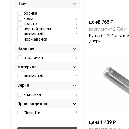
Цвет
бронза
6
хром
6
цена
2 768 ₽
золото
6
чёрный никель
6
комплект от 2 768 ₽
алюминий
6
Ручка GT 201 для ст
нержавейка
6
двери
Наличие
в наличии
6
Материал
алюминий
6
Серия
классика
6
Производитель
Glass Tur
6
цена
11 439 ₽