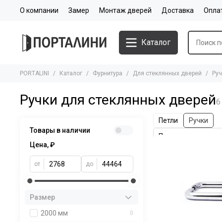
О компании
Замер
Монтаж дверей
Доставка
Опла
Каталог
PORTALINI
Каталог
Фурнитура
Для стеклянных дверей
Руч
Ручки для стеклянных дверей
Петли
Ручки
Товары в наличии
Цена, ₽
от
до
Размер
2000 мм
0