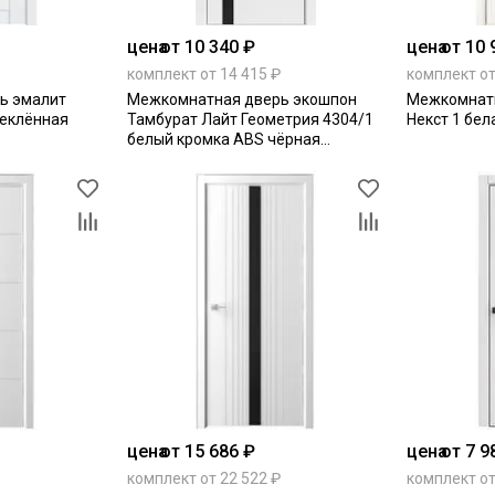
цена
от 10 340 ₽
цена
от 10 
комплект от 14 415 ₽
комплект от
ь эмалит
Межкомнатная дверь экошпон
Межкомнат
теклённая
Тамбурат Лайт Геометрия 4304/1
Некст 1 бел
белый кромка ABS чёрная
остеклённая
цена
от 15 686 ₽
цена
от 7 9
комплект от 22 522 ₽
комплект от