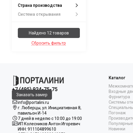
Страна производства
Система открывания
Найдено 12 товаров
Сбросить фильтр
Каталог
Межкомнат
+7 (495) 924-75-75
Входные дв
Заказать замер
Фурнитура
Системы от
info@portalini.ru
Специальны
г. Люберцы,
ул.
Инициативная
8
,
Погонаж
павильон И-14
Производит
7 дней в неделю с 10:00 до 19:00
Популярные
ИП Колесников Антон Игоревич
Новинки
ИНН:
911104899610