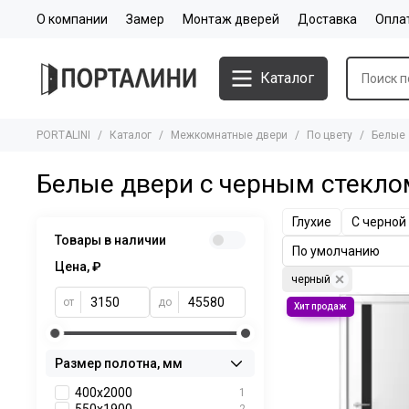
О компании
Замер
Монтаж дверей
Доставка
Опла
Каталог
PORTALINI
Каталог
Межкомнатные двери
По цвету
Белые
Белые двери с черным стекло
Глухие
С черной
Товары в наличии
Цена, ₽
черный
от
до
Размер полотна, мм
400x2000
1