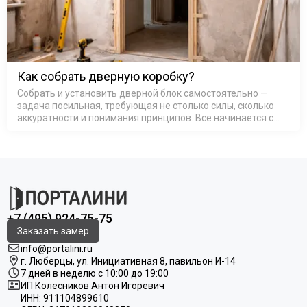
Как собрать дверную коробку?
Собрать и установить дверной блок самостоятельно —
задача посильная, требующая не столько силы, сколько
аккуратности и понимания принципов. Всё начинается с
основы — коробка дверная деревянная или из МДФ,
представляет со…
+7 (495) 924-75-75
Заказать замер
info@portalini.ru
г. Люберцы,
ул.
Инициативная
8
, павильон И-14
7 дней в неделю с 10:00 до 19:00
ИП Колесников Антон Игоревич
ИНН:
911104899610