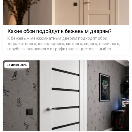
Какие обои подойдут к бежевым дверям?
К бежевым межкомнатным дверям подходят обои
терракотового, шоколадного, мятного, серого, песочного,
голубого, оливкового и графитового цветов — выбор
зависит от подтона самой двери и освещения в комнате.
Бежевые межкомнатные д…
03 Июня 2026