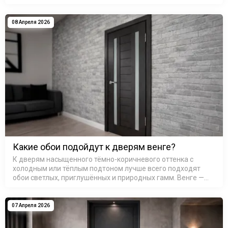
зависит вся дальнейшая цветовая гамма стен: сочетание
тёплого с холодным без…
08 Апреля 2026
Какие обои подойдут к дверям венге?
К дверям насыщенного тёмно-коричневого оттенка с
холодным или тёплым подтоном лучше всего подходят
обои светлых, приглушённых и природных гамм. Венге —
это не один цвет, а целое семейство оттенков: от почти
чёрного с шоколадны…
07 Апреля 2026