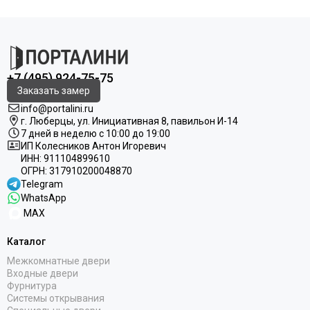
представляет со…
+7 (495) 924-75-75
Заказать замер
info@portalini.ru
г. Люберцы,
ул.
Инициативная
8
, павильон И-14
7 дней в неделю с 10:00 до 19:00
ИП Колесников Антон Игоревич
ИНН:
911104899610
ОГРН:
317910200048870
Telegram
WhatsApp
MAX
Каталог
Межкомнатные двери
Входные двери
Фурнитура
Системы открывания