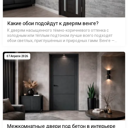
Какие обои подойдут к дверям венге?
К дверям насыщенного тёмно-коричневого оттенка с
холодным или тёплым подтоном лучше всего подходят
обои светлых, приглушённых и природных гамм. Венге —
это не один цвет, а целое семейство оттенков: от почти
чёрного с шоколадны…
07 Апреля 2026
Межкомнатные двери под бетон в интерьере