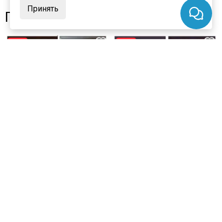
Принять
Похожие товары
−23%
−17%
цена
29 960 ₽
цена
33 790 ₽
39 090 ₽
40 950 ₽
Входная дверь Термо 3 цвет
Входная дверь Страж T-20
медь ПВХ меламин дуб ардеш
Термо цвет букле опал ПВХ
дуб сонома
В наличии
В наличии
Артикул:
2321
Артикул:
5854
Материал:
сталь
Материал:
сталь