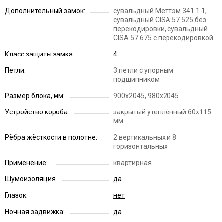
Дополнительный замок:
сувальдный Меттэм 341.1.1,
сувальдный CISA 57.525 без
перекодировки, сувальдный
CISA 57.675 с перекодировкой
Класс защиты замка:
4
Петли:
3 петли с упорным
подшипником
Размер блока, мм:
900x2045, 980x2045
Устройство короба:
закрытый утеплённый 60x115
мм
Рёбра жёсткости в полотне:
2 вертикальных и 8
горизонтальных
Применение:
квартирная
Шумоизоляция:
да
Глазок:
нет
Ночная задвижка:
да