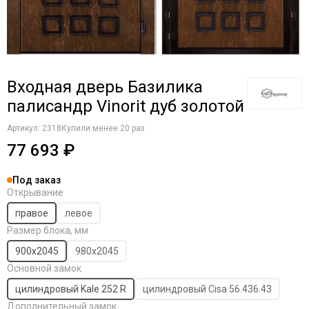
Входная дверь Базилика
палисандр Vinorit дуб золотой
Артикул:
2318
Купили менее 20 раз
77 693 ₽
Под заказ
Открывание
правое
левое
Размер блока, мм
900x2045
980x2045
Основной замок
цилиндровый Kale 252 R
цилиндровый Cisa 56.436.43
Дополнительный замок