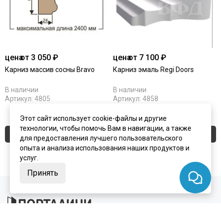
цена
от 3 050 ₽
цена
от 7 100 ₽
Карниз массив сосны Bravo
Карниз эмаль Regi Doors
В наличии
В наличии
Артикул:
4805
Артикул:
4858
Этот сайт использует cookie-файлы и другие
технологии, чтобы помочь Вам в навигации, а также
Купить
Купить
для предоставления лучшего пользовательского
опыта и анализа использования наших продуктов и
услуг.
Принять
+7 (495) 924-75-75