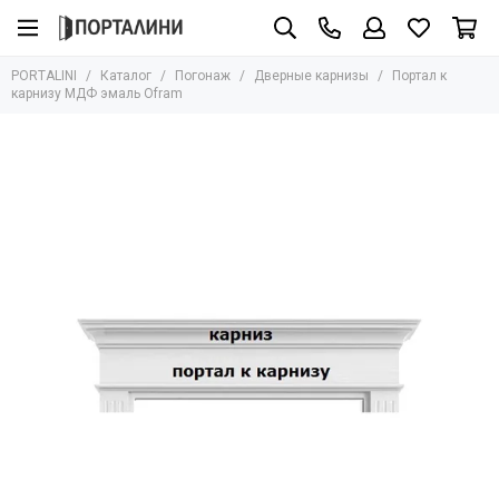
Погонаж
PORTALINI
Каталог
Погонаж
Дверные карнизы
Портал к
Все товары
карнизу МДФ эмаль Ofram
Массив
Шпон
Эмаль
Экошпон
Влагостойкий
Глянцевый
Ламинатин
ПЭТ